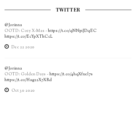
TWITTER
@Jorinna
OOTD: Cozy X-Mas -
https://t.co/qNNpiJDqEC
https://t.co/EcYpXThCcL
Dec 22 2020
@Jorinna
OOTD: Golden Days -
https://t.co/4hqXfxel7s
https://t.co/Hag22X7XRd
Oct 30 2020