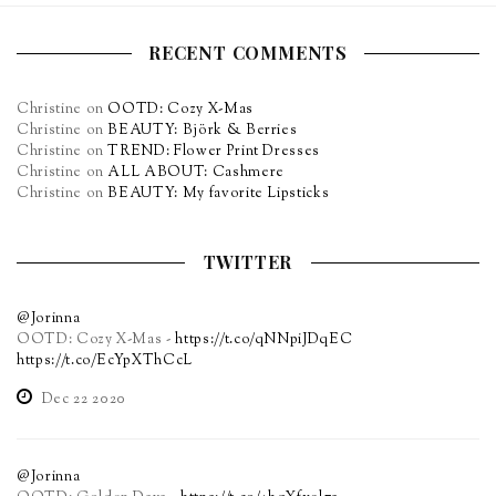
RECENT COMMENTS
Christine
on
OOTD: Cozy X-Mas
Christine
on
BEAUTY: Björk & Berries
Christine
on
TREND: Flower Print Dresses
Christine
on
ALL ABOUT: Cashmere
Christine
on
BEAUTY: My favorite Lipsticks
TWITTER
@Jorinna
OOTD: Cozy X-Mas -
https://t.co/qNNpiJDqEC
https://t.co/EcYpXThCcL
Dec 22 2020
@Jorinna