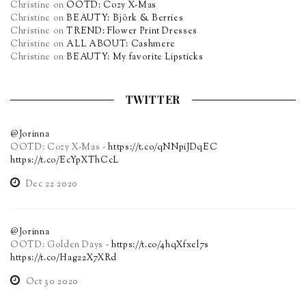
Christine
on
OOTD: Cozy X-Mas
Christine
on
BEAUTY: Björk & Berries
Christine
on
TREND: Flower Print Dresses
Christine
on
ALL ABOUT: Cashmere
Christine
on
BEAUTY: My favorite Lipsticks
TWITTER
@Jorinna
OOTD: Cozy X-Mas -
https://t.co/qNNpiJDqEC
https://t.co/EcYpXThCcL
Dec 22 2020
@Jorinna
OOTD: Golden Days -
https://t.co/4hqXfxel7s
https://t.co/Hag22X7XRd
Oct 30 2020