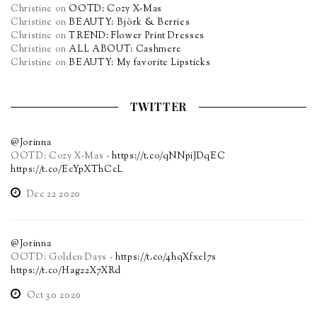
Christine
on
OOTD: Cozy X-Mas
Christine
on
BEAUTY: Björk & Berries
Christine
on
TREND: Flower Print Dresses
Christine
on
ALL ABOUT: Cashmere
Christine
on
BEAUTY: My favorite Lipsticks
TWITTER
@Jorinna
OOTD: Cozy X-Mas -
https://t.co/qNNpiJDqEC
https://t.co/EcYpXThCcL
Dec 22 2020
@Jorinna
OOTD: Golden Days -
https://t.co/4hqXfxel7s
https://t.co/Hag22X7XRd
Oct 30 2020