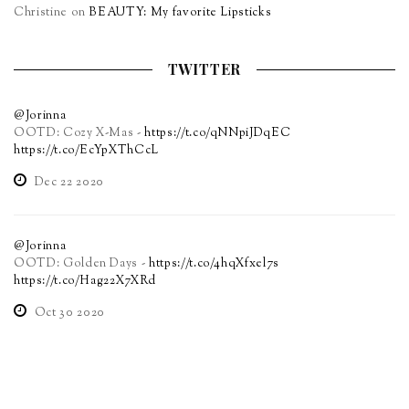
Christine
on
BEAUTY: My favorite Lipsticks
TWITTER
@Jorinna
OOTD: Cozy X-Mas -
https://t.co/qNNpiJDqEC
https://t.co/EcYpXThCcL
Dec 22 2020
@Jorinna
OOTD: Golden Days -
https://t.co/4hqXfxel7s
https://t.co/Hag22X7XRd
Oct 30 2020