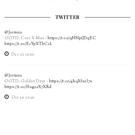
TWITTER
@Jorinna
OOTD: Cozy X-Mas -
https://t.co/qNNpiJDqEC
https://t.co/EcYpXThCcL
Dec 22 2020
@Jorinna
OOTD: Golden Days -
https://t.co/4hqXfxel7s
https://t.co/Hag22X7XRd
Oct 30 2020