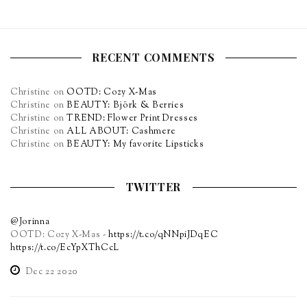
RECENT COMMENTS
Christine
on
OOTD: Cozy X-Mas
Christine
on
BEAUTY: Björk & Berries
Christine
on
TREND: Flower Print Dresses
Christine
on
ALL ABOUT: Cashmere
Christine
on
BEAUTY: My favorite Lipsticks
TWITTER
@Jorinna
OOTD: Cozy X-Mas -
https://t.co/qNNpiJDqEC
https://t.co/EcYpXThCcL
Dec 22 2020