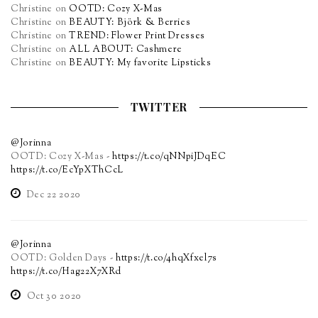
Christine
on
OOTD: Cozy X-Mas
Christine
on
BEAUTY: Björk & Berries
Christine
on
TREND: Flower Print Dresses
Christine
on
ALL ABOUT: Cashmere
Christine
on
BEAUTY: My favorite Lipsticks
TWITTER
@Jorinna
OOTD: Cozy X-Mas -
https://t.co/qNNpiJDqEC
https://t.co/EcYpXThCcL
Dec 22 2020
@Jorinna
OOTD: Golden Days -
https://t.co/4hqXfxel7s
https://t.co/Hag22X7XRd
Oct 30 2020