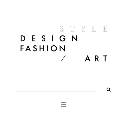
FASHION
OUTFITS
BEAUTY
INTERIOR
KULTUR
TRAVEL
Shop
About
Search
for: