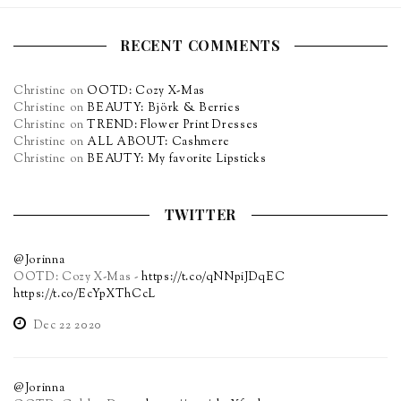
RECENT COMMENTS
Christine
on
OOTD: Cozy X-Mas
Christine
on
BEAUTY: Björk & Berries
Christine
on
TREND: Flower Print Dresses
Christine
on
ALL ABOUT: Cashmere
Christine
on
BEAUTY: My favorite Lipsticks
TWITTER
@Jorinna
OOTD: Cozy X-Mas -
https://t.co/qNNpiJDqEC
https://t.co/EcYpXThCcL
Dec 22 2020
@Jorinna