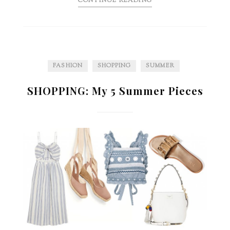
CONTINUE READING
FASHION
SHOPPING
SUMMER
SHOPPING: My 5 Summer Pieces