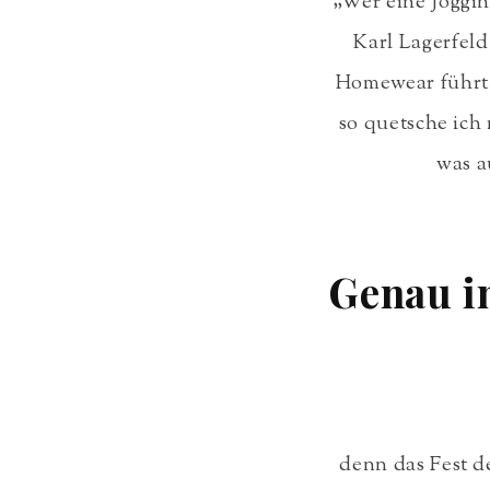
„Wer eine Jogging
Karl Lagerfeld
Homewear führt 
so quetsche ich 
was a
Genau in
denn das Fest de