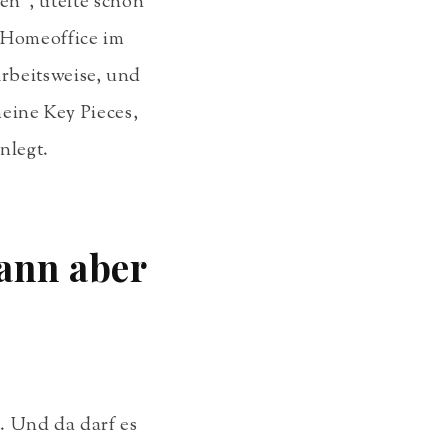
en“, titelte schon
. Homeoffice im
rbeitsweise, und
meine Key Pieces,
nlegt.
dann aber
t. Und da darf es