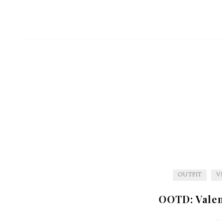
OUTFIT
V
OOTD: Valen