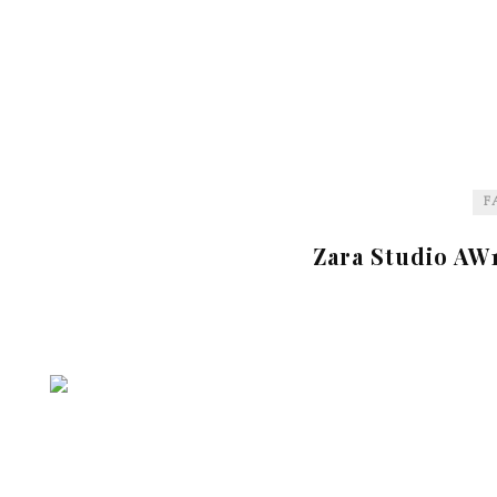
F
Zara Studio AW1