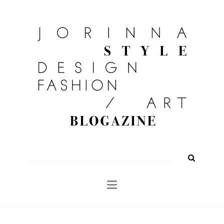
FASHION
OUTFITS
BEAUTY
INTERIOR
KULTUR
TRAVEL
Shop
About
Search
for: