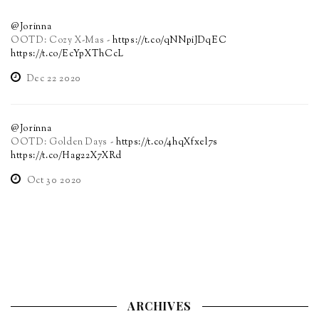
@Jorinna
OOTD: Cozy X-Mas -
https://t.co/qNNpiJDqEC
https://t.co/EcYpXThCcL
Dec 22 2020
@Jorinna
OOTD: Golden Days -
https://t.co/4hqXfxel7s
https://t.co/Hag22X7XRd
Oct 30 2020
ARCHIVES