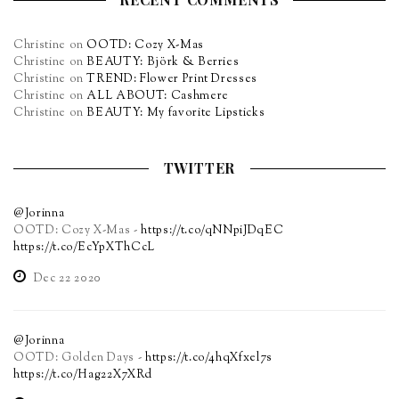
Christine
on
OOTD: Cozy X-Mas
Christine
on
BEAUTY: Björk & Berries
Christine
on
TREND: Flower Print Dresses
Christine
on
ALL ABOUT: Cashmere
Christine
on
BEAUTY: My favorite Lipsticks
TWITTER
@Jorinna
OOTD: Cozy X-Mas -
https://t.co/qNNpiJDqEC
https://t.co/EcYpXThCcL
Dec 22 2020
@Jorinna
OOTD: Golden Days -
https://t.co/4hqXfxel7s
https://t.co/Hag22X7XRd