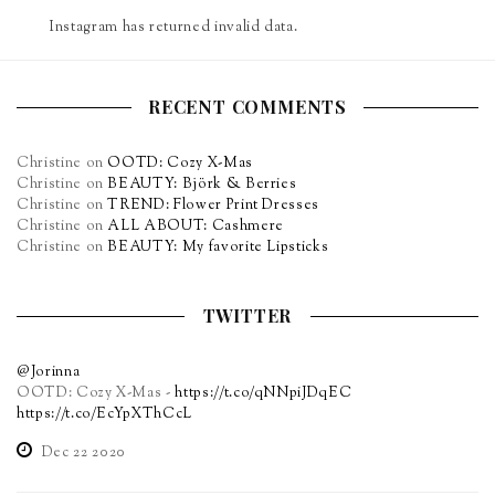
Instagram has returned invalid data.
RECENT COMMENTS
Christine
on
OOTD: Cozy X-Mas
Christine
on
BEAUTY: Björk & Berries
Christine
on
TREND: Flower Print Dresses
Christine
on
ALL ABOUT: Cashmere
Christine
on
BEAUTY: My favorite Lipsticks
TWITTER
@Jorinna
OOTD: Cozy X-Mas -
https://t.co/qNNpiJDqEC
https://t.co/EcYpXThCcL
Dec 22 2020