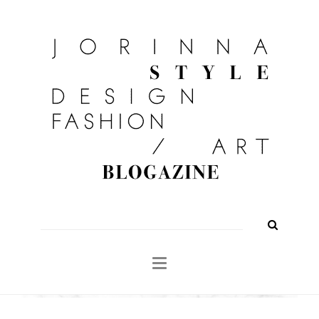
FASHION
OUTFITS
BEAUTY
INTERIOR
KULTUR
TRAVEL
Shop
About
Search
for: