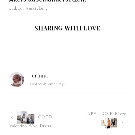
Link zur Ausstellung
SHARING WITH LOVE
Jorinna
contact@jorinna.style
LABEL LOVE: Ellery
Post
OOTD:
Valentino Wool Dress
navigation