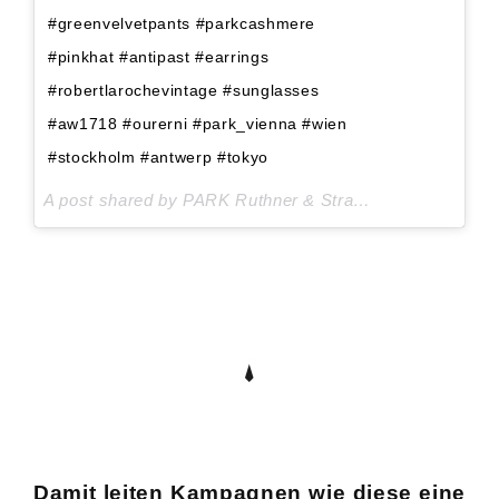
#greenvelvetpants #parkcashmere
#pinkhat #antipast #earrings
#robertlarochevintage #sunglasses
#aw1718 #ourerni #park_vienna #wien
#stockholm #antwerp #tokyo
A post shared by PARK Ruthner & Strasser GmbH (@park_wien) on
Damit leiten Kampagnen wie diese eine