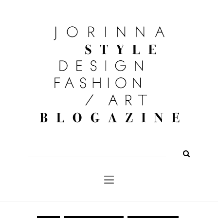
FASHION
OUTFITS
BEAUTY
INTERIOR
KULTUR
TRAVEL
Shop
About
Search
for: