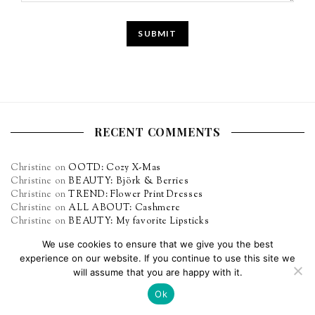
RECENT COMMENTS
Christine
on
OOTD: Cozy X-Mas
Christine
on
BEAUTY: Björk & Berries
Christine
on
TREND: Flower Print Dresses
Christine
on
ALL ABOUT: Cashmere
Christine
on
BEAUTY: My favorite Lipsticks
We use cookies to ensure that we give you the best
experience on our website. If you continue to use this site we
TWITTER
will assume that you are happy with it.
Ok
@Jorinna
OOTD: Cozy X-Mas -
https://t.co/qNNpiJDqEC