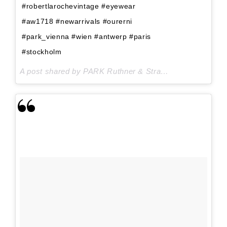
#robertlarochevintage #eyewear
#aw1718 #newarrivals #ourerni
#park_vienna #wien #antwerp #paris
#stockholm
A post shared by PARK Ruthner & Strasser GmbH (@park_wien) on