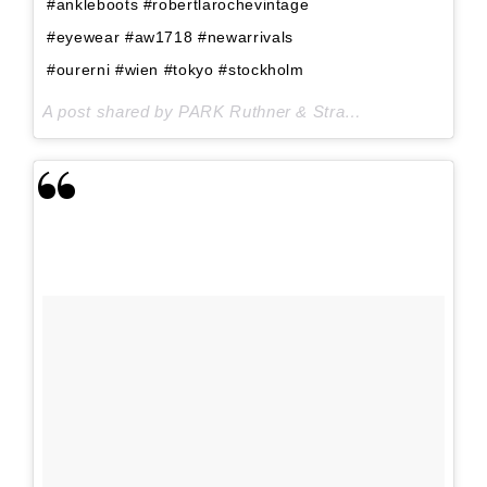
#ankleboots #robertlarochevintage
#eyewear #aw1718 #newarrivals
#ourerni #wien #tokyo #stockholm
A post shared by PARK Ruthner & Strasser GmbH (@park_wien) on