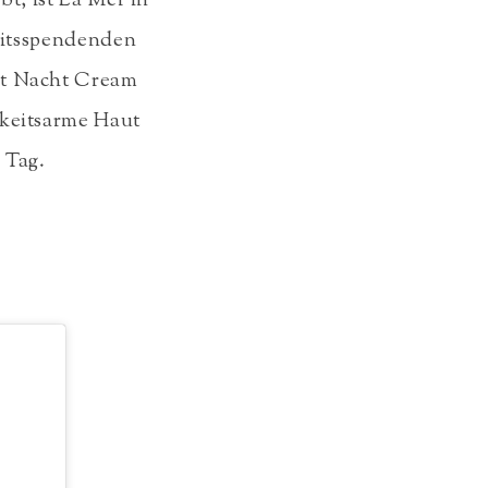
bt, ist La Mer in
eitsspendenden
ect Nacht Cream
gkeitsarme Haut
 Tag.