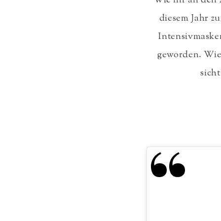
Wie ihr an den z
diesem Jahr z
Intensivmasken
geworden. Wie 
sich