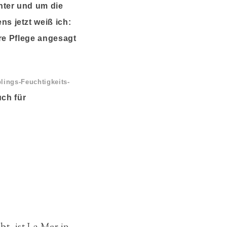
nter und um die
s jetzt weiß ich:
ere Pflege angesagt
blings-Feuchtigkeits-
uch für