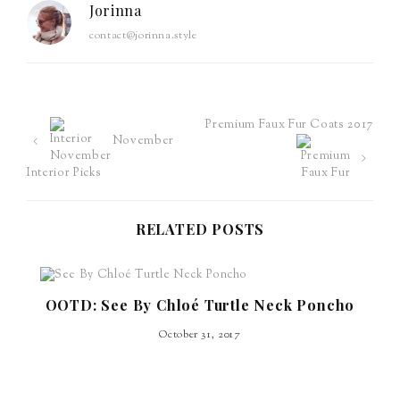
Jorinna
contact@jorinna.style
Premium Faux Fur Coats 2017
Post
November
navigation
Interior Picks
RELATED POSTS
OOTD: See By Chloé Turtle Neck Poncho
October 31, 2017