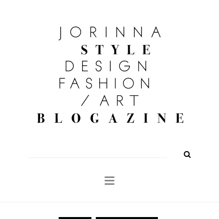
FASHION
OUTFITS
BEAUTY
INTERIOR
KULTUR
TRAVEL
Shop
About
Search
for: