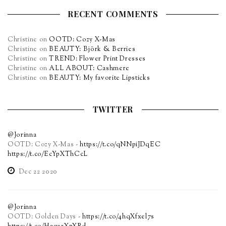
RECENT COMMENTS
Christine
on
OOTD: Cozy X-Mas
Christine
on
BEAUTY: Björk & Berries
Christine
on
TREND: Flower Print Dresses
Christine
on
ALL ABOUT: Cashmere
Christine
on
BEAUTY: My favorite Lipsticks
TWITTER
@Jorinna
OOTD: Cozy X-Mas -
https://t.co/qNNpiJDqEC
https://t.co/EcYpXThCcL
Dec 22 2020
@Jorinna
OOTD: Golden Days -
https://t.co/4hqXfxel7s