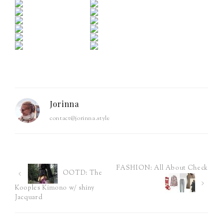
Jorinna
contact@jorinna.style
FASHION: All About Check
Post
OOTD: The
Kooples Kimono w/ shiny
navigation
Jacquard