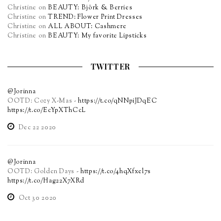
Christine
on
BEAUTY: Björk & Berries
Christine
on
TREND: Flower Print Dresses
Christine
on
ALL ABOUT: Cashmere
Christine
on
BEAUTY: My favorite Lipsticks
TWITTER
@Jorinna
OOTD: Cozy X-Mas -
https://t.co/qNNpiJDqEC
https://t.co/EcYpXThCcL
Dec 22 2020
@Jorinna
OOTD: Golden Days -
https://t.co/4hqXfxel7s
https://t.co/Hag22X7XRd
Oct 30 2020