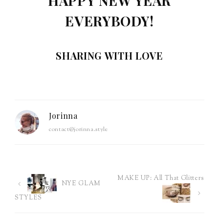
HAPPY NEW YEAR
EVERYBODY!
SHARING WITH LOVE
Jorinna
contact@jorinna.style
MAKE UP: All That Glitters
Post
NYE GLAM
STYLES
navigation