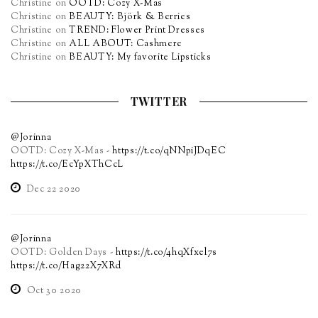
Christine
on
OOTD: Cozy X-Mas
Christine
on
BEAUTY: Björk & Berries
Christine
on
TREND: Flower Print Dresses
Christine
on
ALL ABOUT: Cashmere
Christine
on
BEAUTY: My favorite Lipsticks
TWITTER
@Jorinna
OOTD: Cozy X-Mas -
https://t.co/qNNpiJDqEC
https://t.co/EcYpXThCcL
Dec 22 2020
@Jorinna
OOTD: Golden Days -
https://t.co/4hqXfxel7s
https://t.co/Hag22X7XRd
Oct 30 2020