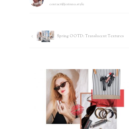
contact@jorinna.style
Post
Spring OOTD: Translucent Textures
navigation