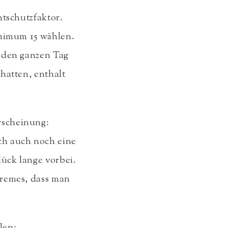
htschutzfaktor.
inimum 15 wählen.
h den ganzen Tag
hatten, enthalt
rscheinung:
ch auch noch eine
ück lange vorbei.
cremes, dass man
len: